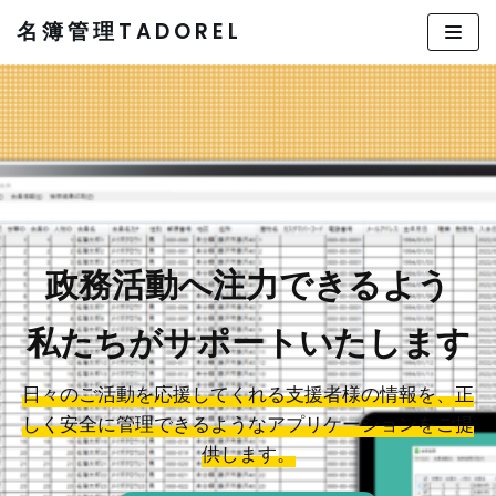
名 簿 管 理 T A D O R E L
コ
ン
テ
ン
ツ
へ
ス
キ
ッ
政務活動へ注力できるよう
プ
私たちがサポートいたします
日々のご活動を応援してくれる支援者様の情報を、正
しく安全に管理できるようなアプリケーションをご提
供します。